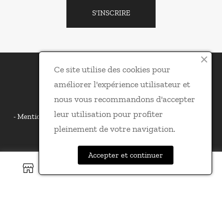
S'INSCRIRE
Ce site utilise des cookies pour
améliorer l'expérience utilisateur et
nous vous recommandons d'accepter
L'1nterview © 2026
leur utilisation pour profiter
Mentions légales
Conditions générales de vente
Politique
de confidentialité
pleinement de votre navigation.
Accepter et continuer
0