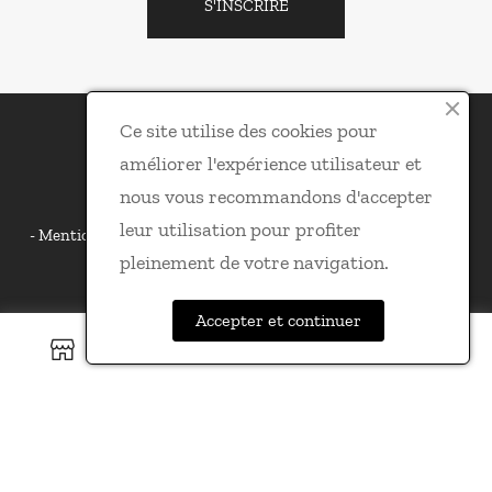
S'INSCRIRE
Ce site utilise des cookies pour
améliorer l'expérience utilisateur et
nous vous recommandons d'accepter
L'1nterview © 2026
leur utilisation pour profiter
Mentions légales
Conditions générales de vente
Politique
de confidentialité
pleinement de votre navigation.
Accepter et continuer
0